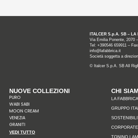
ITALCER S.p.A. SB – L
Via Emilia Ponente, 2070 
Tel: +
390546 659911
– Fax
info@lafabbrica.it
Società soggetta a direzio
© Italcer S.p.A. SB All Ri
NUOVE COLLEZIONI
CHI SIA
PURO
LA FABBRICA
WABI SABI
GRUPPO IT
MOON CREAM
VENEZIA
SOSTENIBIL
GRANITI
CORPORATE
VEDI TUTTO
TONINO LA