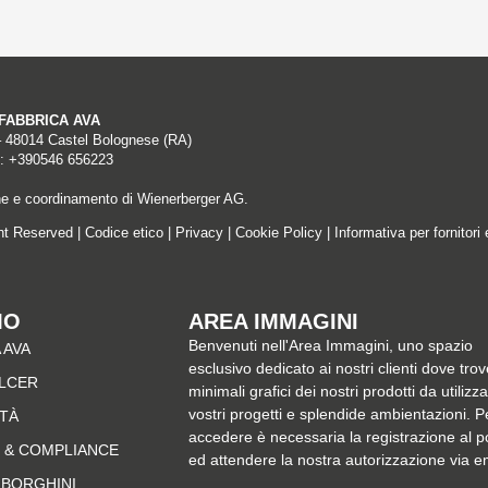
A FABBRICA AVA
– 48014 Castel Bolognese (RA)
: +390546 656223
ne e coordinamento di Wienerberger AG.
ght Reserved |
Codice etico
|
Privacy
|
Cookie Policy
|
Informativa per fornitori 
MO
AREA IMMAGINI
Benvenuti nell'Area Immagini, uno spazio
 AVA
esclusivo dedicato ai nostri clienti dove trov
ALCER
minimali grafici dei nostri prodotti da utilizz
vostri progetti e splendide ambientazioni. P
ITÀ
accedere è necessaria la registrazione al p
 & COMPLIANCE
ed attendere la nostra autorizzazione via e
MBORGHINI