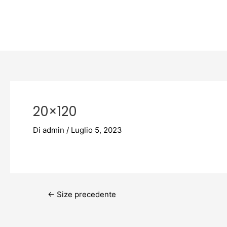
Vai
Post
al
navigation
contenuto
20×120
Di
admin
/
Luglio 5, 2023
←
Size precedente