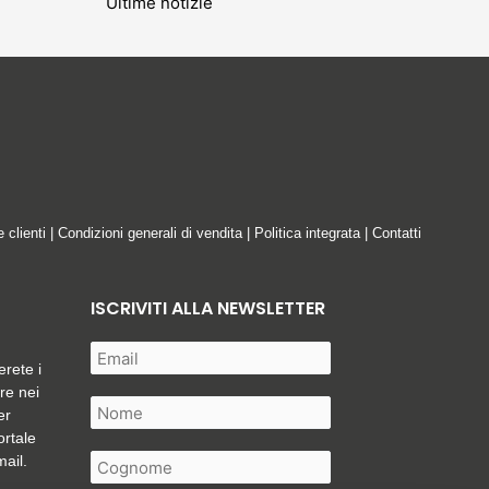
Ultime notizie
e clienti
|
Condizioni generali di vendita
|
Politica integrata
|
Contatti
ISCRIVITI ALLA NEWSLETTER
erete i
are nei
er
ortale
mail.