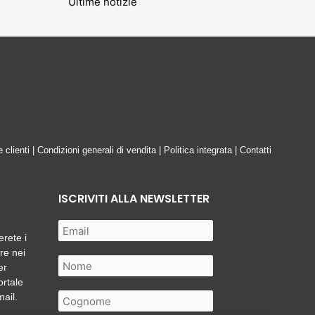
Ultime notizie
e clienti
|
Condizioni generali di vendita
|
Politica integrata
|
Contatti
ISCRIVITI ALLA NEWSLETTER
erete i
are nei
er
ortale
mail.