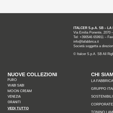
ITALCER S.p.A. SB – L
Via Emilia Ponente, 2070 
Tel: +
390546 659911
– Fax
info@lafabbrica.it
Società soggetta a direzio
© Italcer S.p.A. SB All Ri
NUOVE COLLEZIONI
CHI SIA
PURO
LA FABBRICA
WABI SABI
GRUPPO IT
MOON CREAM
VENEZIA
SOSTENIBIL
GRANITI
CORPORATE
VEDI TUTTO
TONINO LA