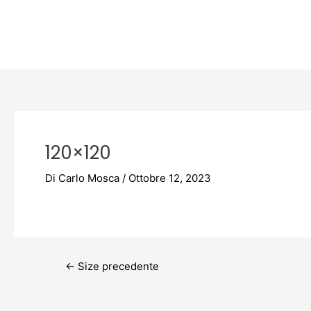
Vai
Post
al
navigation
contenuto
120×120
Di
Carlo Mosca
/
Ottobre 12, 2023
←
Size precedente