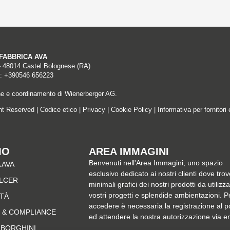
A FABBRICA AVA
– 48014 Castel Bolognese (RA)
: +390546 656223
ne e coordinamento di Wienerberger AG.
ght Reserved |
Codice etico
|
Privacy
|
Cookie Policy
|
Informativa per fornitori 
MO
AREA IMMAGINI
Benvenuti nell'Area Immagini, uno spazio
 AVA
esclusivo dedicato ai nostri clienti dove trov
ALCER
minimali grafici dei nostri prodotti da utilizz
vostri progetti e splendide ambientazioni. P
ITÀ
accedere è necessaria la registrazione al p
 & COMPLIANCE
ed attendere la nostra autorizzazione via e
MBORGHINI