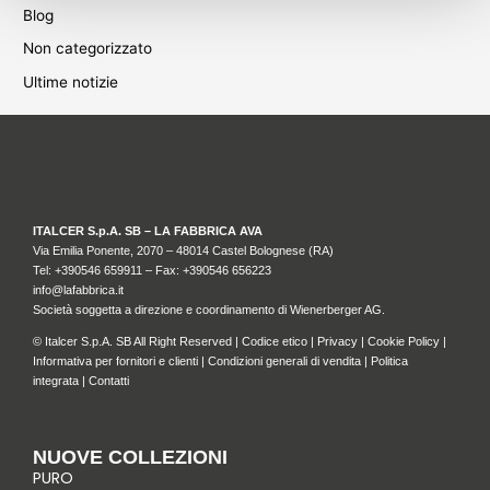
Blog
Non categorizzato
Ultime notizie
ITALCER S.p.A. SB – LA FABBRICA AVA
Via Emilia Ponente, 2070 – 48014 Castel Bolognese (RA)
Tel: +
390546 659911
– Fax: +390546 656223
info@lafabbrica.it
Società soggetta a direzione e coordinamento di Wienerberger AG.
© Italcer S.p.A. SB All Right Reserved |
Codice etico
|
Privacy
|
Cookie Policy
|
Informativa per fornitori e clienti
|
Condizioni generali di vendita
|
Politica
integrata
|
Contatti
NUOVE COLLEZIONI
PURO