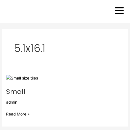
Vai
al
contenuto
5.1x16.1
Small
Small
admin
Read More »