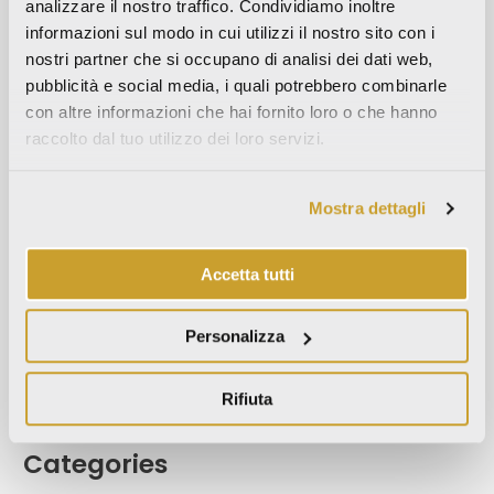
analizzare il nostro traffico. Condividiamo inoltre
Maggio 2023
informazioni sul modo in cui utilizzi il nostro sito con i
Aprile 2023
nostri partner che si occupano di analisi dei dati web,
Settembre 2022
pubblicità e social media, i quali potrebbero combinarle
con altre informazioni che hai fornito loro o che hanno
Marzo 2022
raccolto dal tuo utilizzo dei loro servizi.
Ottobre 2021
Settembre 2021
Mostra dettagli
Agosto 2021
Dicembre 2020
Accetta tutti
Luglio 2020
Giugno 2020
Personalizza
Novembre 2019
Ottobre 2019
Rifiuta
Settembre 2019
Categories