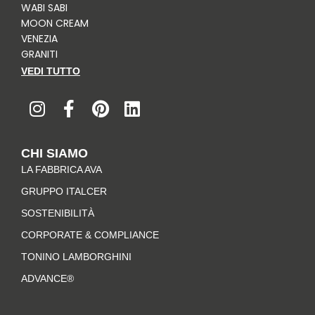
WABI SABI
MOON CREAM
VENEZIA
GRANITI
VEDI TUTTO
I
F
P
L
n
a
i
i
s
c
n
n
t
e
t
k
CHI SIAMO
a
b
e
e
LA FABBRICA AVA
g
o
r
d
r
o
e
i
GRUPPO ITALCER
a
k
s
n
SOSTENIBILITÀ
m
-
t
CORPORATE & COMPLIANCE
f
TONINO LAMBORGHINI
ADVANCE®