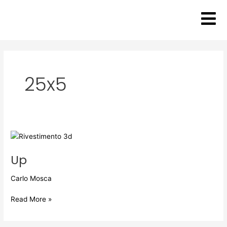
Vai
al
contenuto
25x5
Up
Up
Carlo Mosca
Read More »