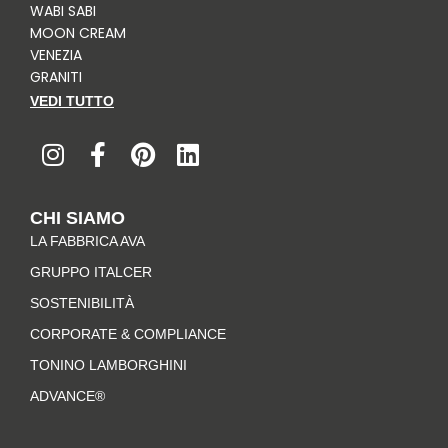
WABI SABI
MOON CREAM
VENEZIA
GRANITI
VEDI TUTTO
I
F
P
L
n
a
i
i
s
c
n
n
t
e
t
k
CHI SIAMO
a
b
e
e
LA FABBRICA AVA
g
o
r
d
r
o
e
i
GRUPPO ITALCER
a
k
s
n
SOSTENIBILITÀ
m
-
t
CORPORATE & COMPLIANCE
f
TONINO LAMBORGHINI
ADVANCE®