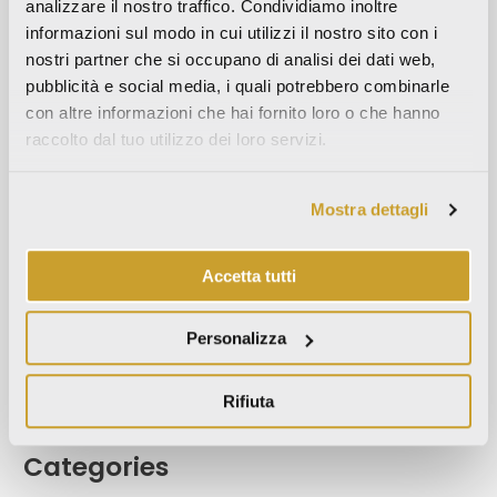
analizzare il nostro traffico. Condividiamo inoltre
Maggio 2023
informazioni sul modo in cui utilizzi il nostro sito con i
Aprile 2023
nostri partner che si occupano di analisi dei dati web,
Settembre 2022
pubblicità e social media, i quali potrebbero combinarle
con altre informazioni che hai fornito loro o che hanno
Marzo 2022
raccolto dal tuo utilizzo dei loro servizi.
Ottobre 2021
Settembre 2021
Mostra dettagli
Agosto 2021
Dicembre 2020
Accetta tutti
Luglio 2020
Giugno 2020
Personalizza
Novembre 2019
Ottobre 2019
Rifiuta
Settembre 2019
Categories