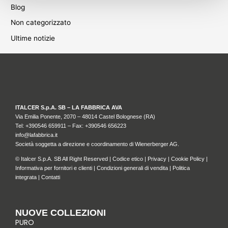
Blog
Non categorizzato
Ultime notizie
ITALCER S.p.A. SB – LA FABBRICA AVA
Via Emilia Ponente, 2070 – 48014 Castel Bolognese (RA)
Tel: +
390546 659911
– Fax: +390546 656223
info@lafabbrica.it
Società soggetta a direzione e coordinamento di Wienerberger AG.
© Italcer S.p.A. SB All Right Reserved |
Codice etico
|
Privacy
|
Cookie Policy
|
Informativa per fornitori e clienti
|
Condizioni generali di vendita
|
Politica
integrata
|
Contatti
NUOVE COLLEZIONI
PURO