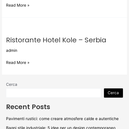
del
Read More »
Nord
Ristorante
Hotel
Ristorante Hotel Kole – Serbia
Kole
–
admin
Serbia
Read More »
Cerca
Cerca
Recent Posts
Pavimenti rustici: come creare atmosfere calde e autentiche
Bagni stile industriale: 5 idee per un design contemporaneo