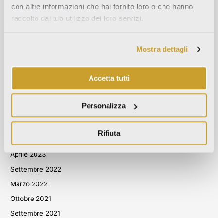
con altre informazioni che hai fornito loro o che hanno
Settembre 2024
raccolto dal tuo utilizzo dei loro servizi.
Agosto 2024
Luglio 2024
Mostra dettagli
Giugno 2024
Maggio 2024
Accetta tutti
Aprile 2024
Marzo 2024
Personalizza
Ottobre 2023
Settembre 2023
Rifiuta
Maggio 2023
Aprile 2023
Settembre 2022
Marzo 2022
Ottobre 2021
Settembre 2021