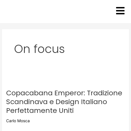
Vai
al
contenuto
On focus
Copacabana
Emperor:
Copacabana Emperor: Tradizione
Tradizione
Scandinava
Scandinava e Design Italiano
e
Perfettamente Uniti
Design
Italiano
Carlo Mosca
Perfettamente
Uniti