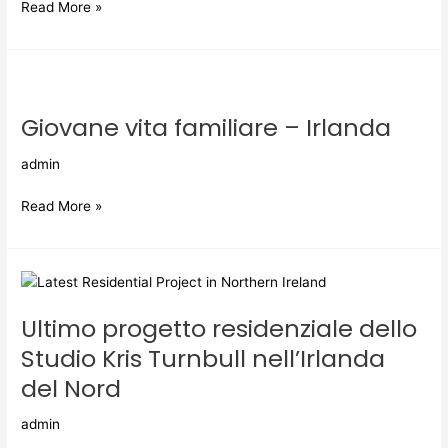
Read More »
Giovane
vita
Giovane vita familiare – Irlanda
familiare
–
admin
Irlanda
Read More »
Ultimo
progetto
Ultimo progetto residenziale dello
residenziale
dello
Studio Kris Turnbull nell’Irlanda
Studio
del Nord
Kris
Turnbull
admin
nell’Irlanda