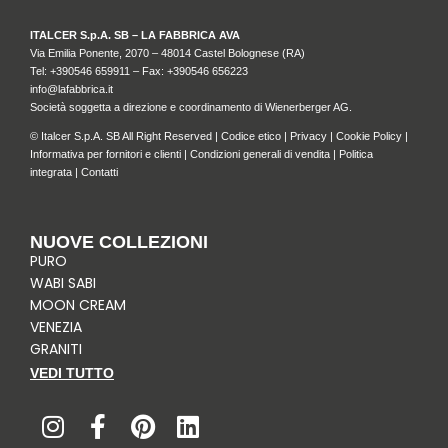
ITALCER S.p.A. SB – LA FABBRICA AVA
Via Emilia Ponente, 2070 – 48014 Castel Bolognese (RA)
Tel: +
390546 659911
– Fax: +390546 656223
info@lafabbrica.it
Società soggetta a direzione e coordinamento di Wienerberger AG.
© Italcer S.p.A. SB All Right Reserved |
Codice etico
|
Privacy
|
Cookie Policy
|
Informativa per fornitori e clienti
|
Condizioni generali di vendita
|
Politica
integrata
|
Contatti
NUOVE COLLEZIONI
PURO
WABI SABI
MOON CREAM
VENEZIA
GRANITI
VEDI TUTTO
I
F
P
L
n
a
i
i
s
c
n
n