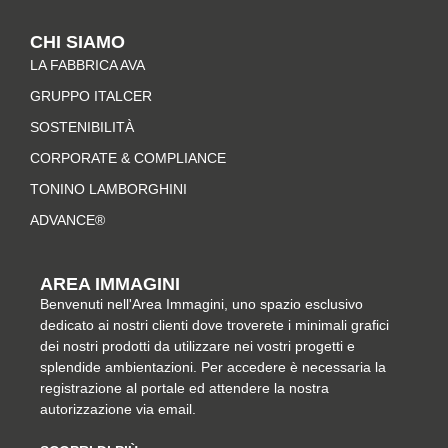
t
e
t
k
CHI SIAMO
a
b
e
e
LA FABBRICA AVA
g
o
r
d
r
o
e
i
GRUPPO ITALCER
a
k
s
n
SOSTENIBILITÀ
m
-
t
CORPORATE & COMPLIANCE
f
TONINO LAMBORGHINI
ADVANCE®
AREA IMMAGINI
Benvenuti nell'Area Immagini, uno spazio esclusivo
dedicato ai nostri clienti dove troverete i minimali grafici
dei nostri prodotti da utilizzare nei vostri progetti e
splendide ambientazioni. Per accedere è necessaria la
registrazione al portale ed attendere la nostra
autorizzazione via email.