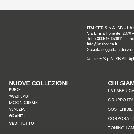
ITALCER S.p.A. SB – L
Via Emilia Ponente, 2070 
Tel: +
390546 659911
– Fax
info@lafabbrica.it
Società soggetta a direzio
© Italcer S.p.A. SB All Ri
NUOVE COLLEZIONI
CHI SIA
PURO
LA FABBRICA
WABI SABI
GRUPPO IT
MOON CREAM
VENEZIA
SOSTENIBIL
GRANITI
CORPORATE
VEDI TUTTO
TONINO LA
I
F
P
L