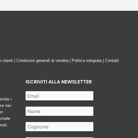
e clienti
|
Condizioni generali di vendita
|
Politica integrata
|
Contatti
ISCRIVITI ALLA NEWSLETTER
erete i
are nei
er
ortale
mail.