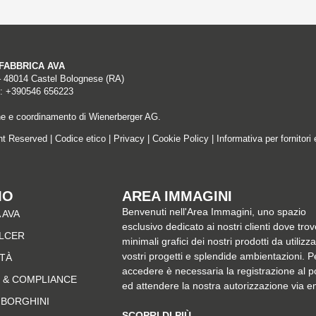
A FABBRICA AVA
– 48014 Castel Bolognese (RA)
: +390546 656223
ne e coordinamento di Wienerberger AG.
ght Reserved |
Codice etico
|
Privacy
|
Cookie Policy
|
Informativa per fornitori 
MO
AREA IMMAGINI
Benvenuti nell'Area Immagini, uno spazio
 AVA
esclusivo dedicato ai nostri clienti dove trov
ALCER
minimali grafici dei nostri prodotti da utilizz
vostri progetti e splendide ambientazioni. P
ITÀ
accedere è necessaria la registrazione al p
 & COMPLIANCE
ed attendere la nostra autorizzazione via e
MBORGHINI
SCOPRI DI PIÙ