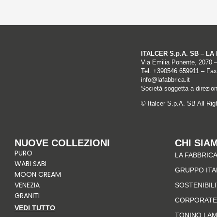
ITALCER S.p.A. SB – L
Via Emilia Ponente, 2070 
Tel: +
390546 659911
– Fax
info@lafabbrica.it
Società soggetta a direzio
© Italcer S.p.A. SB All Ri
NUOVE COLLEZIONI
CHI SIA
PURO
LA FABBRICA
WABI SABI
GRUPPO IT
MOON CREAM
VENEZIA
SOSTENIBIL
GRANITI
CORPORATE
VEDI TUTTO
TONINO LA