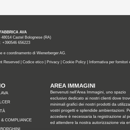
A FABBRICA AVA
– 48014 Castel Bolognese (RA)
: +390546 656223
ne e coordinamento di Wienerberger AG.
ght Reserved |
Codice etico
|
Privacy
|
Cookie Policy
|
Informativa per fornitori 
MO
AREA IMMAGINI
Benvenuti nell'Area Immagini, uno spazio
 AVA
esclusivo dedicato ai nostri clienti dove trov
ALCER
minimali grafici dei nostri prodotti da utilizz
vostri progetti e splendide ambientazioni. P
ITÀ
accedere è necessaria la registrazione al p
 & COMPLIANCE
ed attendere la nostra autorizzazione via e
MBORGHINI