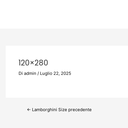
Vai
Post
al
navigation
contenuto
120×280
Di
admin
/
Luglio 22, 2025
←
Lamborghini Size precedente