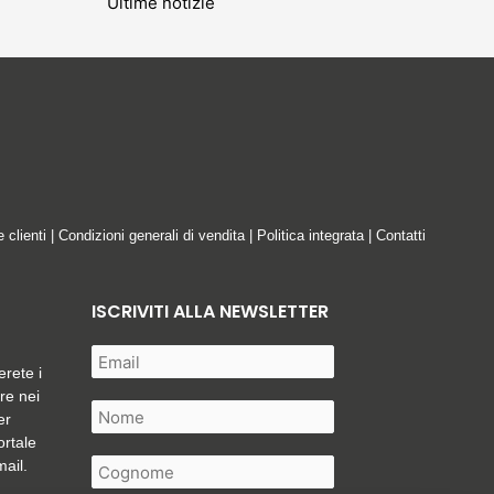
Ultime notizie
e clienti
|
Condizioni generali di vendita
|
Politica integrata
|
Contatti
ISCRIVITI ALLA NEWSLETTER
erete i
are nei
er
ortale
mail.