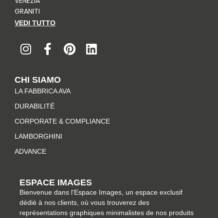
VENEZIA
GRANITI
VEDI TUTTO
I
F
P
L
n
a
i
i
s
c
n
n
t
e
t
k
CHI SIAMO
a
b
e
e
LA FABBRICA AVA
g
o
r
d
r
o
e
i
DURABILITÉ
a
k
s
n
CORPORATE & COMPLIANCE
m
-
t
LAMBORGHINI
f
ADVANCE
ESPACE IMAGES
Bienvenue dans l'Espace Images, un espace exclusif
dédié à nos clients, où vous trouverez des
représentations graphiques minimalistes de nos produits