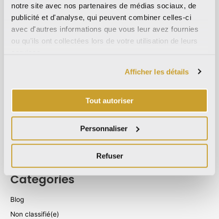
notre site avec nos partenaires de médias sociaux, de
septembre 2022
publicité et d'analyse, qui peuvent combiner celles-ci
mars 2022
avec d'autres informations que vous leur avez fournies
octobre 2021
ou qu'ils ont collectées lors de votre utilisation de leurs
services.
septembre 2021
août 2021
Afficher les détails
décembre 2020
juillet 2020
Tout autoriser
juin 2020
Personnaliser
novembre 2019
octobre 2019
Refuser
septembre 2019
Categories
Blog
Non classifié(e)