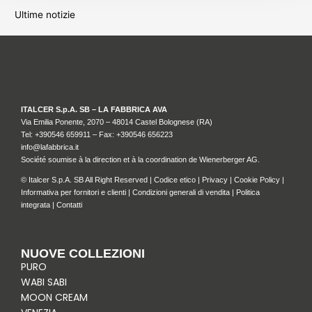
Ultime notizie
ITALCER S.p.A. SB – LA FABBRICA AVA
Via Emilia Ponente, 2070 – 48014 Castel Bolognese (RA)
Tel: +
390546 659911
– Fax: +390546 656223
info@lafabbrica.it
Société soumise à la direction et à la coordination de Wienerberger AG.
© Italcer S.p.A. SB All Right Reserved |
Codice etico
|
Privacy
|
Cookie Policy
|
Informativa per fornitori e clienti
|
Condizioni generali di vendita
|
Politica
integrata
|
Contatti
NUOVE COLLEZIONI
PURO
WABI SABI
MOON CREAM