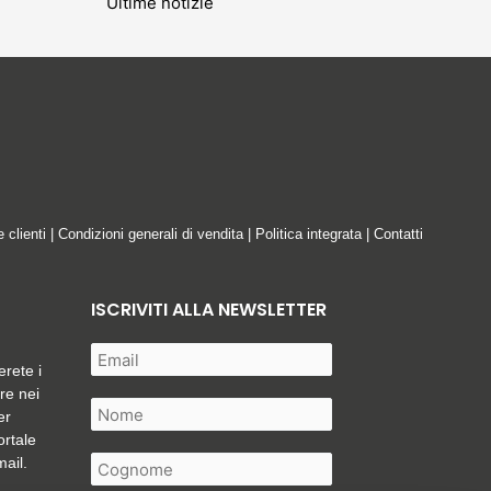
Ultime notizie
e clienti
|
Condizioni generali di vendita
|
Politica integrata
|
Contatti
ISCRIVITI ALLA NEWSLETTER
erete i
are nei
er
ortale
mail.