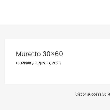
Vai
Post
al
navigation
contenuto
Muretto 30×60
Di
admin
/
Luglio 18, 2023
Decor successivo