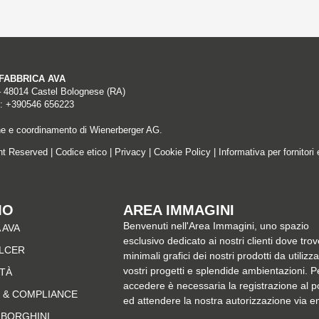
A FABBRICA AVA
– 48014 Castel Bolognese (RA)
: +390546 656223
ne e coordinamento di Wienerberger AG.
ght Reserved |
Codice etico
|
Privacy
|
Cookie Policy
|
Informativa per fornitori 
MO
AREA IMMAGINI
Benvenuti nell'Area Immagini, uno spazio
 AVA
esclusivo dedicato ai nostri clienti dove trov
ALCER
minimali grafici dei nostri prodotti da utilizz
vostri progetti e splendide ambientazioni. P
ITÀ
accedere è necessaria la registrazione al p
 & COMPLIANCE
ed attendere la nostra autorizzazione via e
MBORGHINI