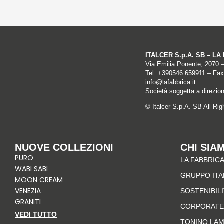
ITALCER S.p.A. SB – L
Via Emilia Ponente, 2070 
Tel: +
390546 659911
– Fax
info@lafabbrica.it
Società soggetta a direzio
© Italcer S.p.A. SB All Ri
NUOVE COLLEZIONI
CHI SIA
PURO
LA FABBRICA
WABI SABI
GRUPPO IT
MOON CREAM
VENEZIA
SOSTENIBIL
GRANITI
CORPORATE
VEDI TUTTO
TONINO LA