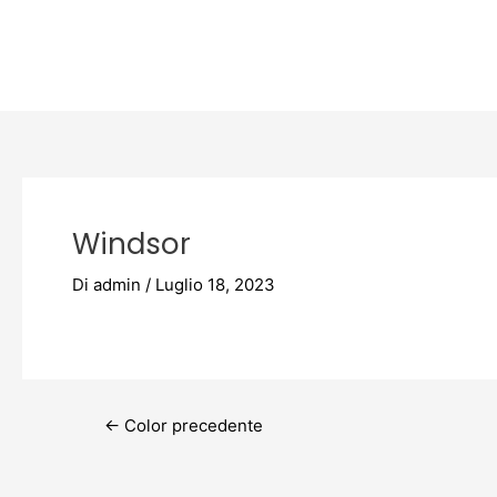
Vai
Post
al
navigation
contenuto
Windsor
Di
admin
/
Luglio 18, 2023
←
Color precedente