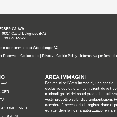
A FABBRICA AVA
– 48014 Castel Bolognese (RA)
: +390546 656223
ne e coordinamento di Wienerberger AG.
ght Reserved |
Codice etico
|
Privacy
|
Cookie Policy
|
Informativa per fornitori 
MO
AREA IMMAGINI
Benvenuti nell'Area Immagini, uno spazio
 AVA
esclusivo dedicato ai nostri clienti dove trov
ALCER
minimali grafici dei nostri prodotti da utilizz
vostri progetti e splendide ambientazioni. P
ITÀ
accedere è necessaria la registrazione al p
 & COMPLIANCE
ed attendere la nostra autorizzazione via e
MBORGHINI