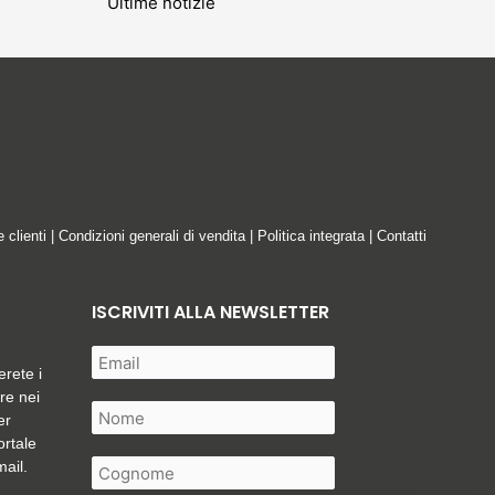
Ultime notizie
e clienti
|
Condizioni generali di vendita
|
Politica integrata
|
Contatti
ISCRIVITI ALLA NEWSLETTER
erete i
are nei
er
ortale
mail.