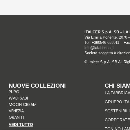
ITALCER S.p.A. SB – L
Via Emilia Ponente, 2070 
Tel: +
390546 659911
– Fax
info@lafabbrica.it
Società soggetta a direzio
© Italcer S.p.A. SB All Ri
NUOVE COLLEZIONI
CHI SIA
PURO
LA FABBRICA
WABI SABI
GRUPPO IT
MOON CREAM
VENEZIA
SOSTENIBIL
GRANITI
CORPORATE
VEDI TUTTO
TONINO LA