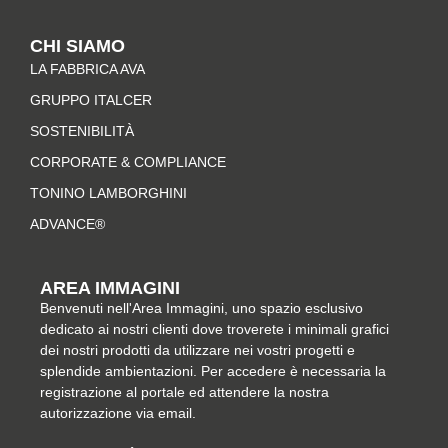
s
c
n
n
t
e
t
k
CHI SIAMO
a
b
e
e
LA FABBRICA AVA
g
o
r
d
r
o
e
i
GRUPPO ITALCER
a
k
s
n
SOSTENIBILITÀ
m
-
t
CORPORATE & COMPLIANCE
f
TONINO LAMBORGHINI
ADVANCE®
AREA IMMAGINI
Benvenuti nell'Area Immagini, uno spazio esclusivo
dedicato ai nostri clienti dove troverete i minimali grafici
dei nostri prodotti da utilizzare nei vostri progetti e
splendide ambientazioni. Per accedere è necessaria la
registrazione al portale ed attendere la nostra
autorizzazione via email.