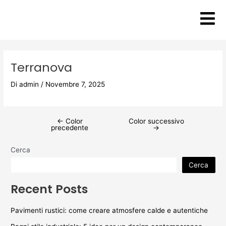
Vai
Post
al
navigation
contenuto
Terranova
Di
admin
/
Novembre 7, 2025
←
Color
Color successivo
precedente
→
Cerca
Cerca
Recent Posts
Pavimenti rustici: come creare atmosfere calde e autentiche