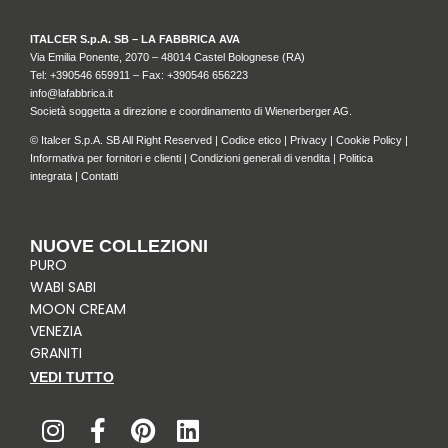
ITALCER S.p.A. SB – LA FABBRICA AVA
Via Emilia Ponente, 2070 – 48014 Castel Bolognese (RA)
Tel: +
390546 659911
– Fax: +390546 656223
info@lafabbrica.it
Società soggetta a direzione e coordinamento di Wienerberger AG.
© Italcer S.p.A. SB All Right Reserved |
Codice etico
|
Privacy
|
Cookie Policy
|
Informativa per fornitori e clienti
|
Condizioni generali di vendita
|
Politica
integrata
|
Contatti
NUOVE COLLEZIONI
PURO
WABI SABI
MOON CREAM
VENEZIA
GRANITI
VEDI TUTTO
I
F
P
L
n
a
i
i