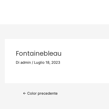
Vai
Post
al
navigation
contenuto
Fontainebleau
Di
admin
/
Luglio 18, 2023
←
Color precedente