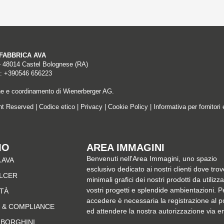
A FABBRICA AVA
– 48014 Castel Bolognese (RA)
: +390546 656223
ne e coordinamento di Wienerberger AG.
ght Reserved |
Codice etico
|
Privacy
|
Cookie Policy
|
Informativa per fornitori 
MO
AREA IMMAGINI
Benvenuti nell'Area Immagini, uno spazio
 AVA
esclusivo dedicato ai nostri clienti dove trov
ALCER
minimali grafici dei nostri prodotti da utilizz
vostri progetti e splendide ambientazioni. P
ITÀ
accedere è necessaria la registrazione al p
 & COMPLIANCE
ed attendere la nostra autorizzazione via e
MBORGHINI