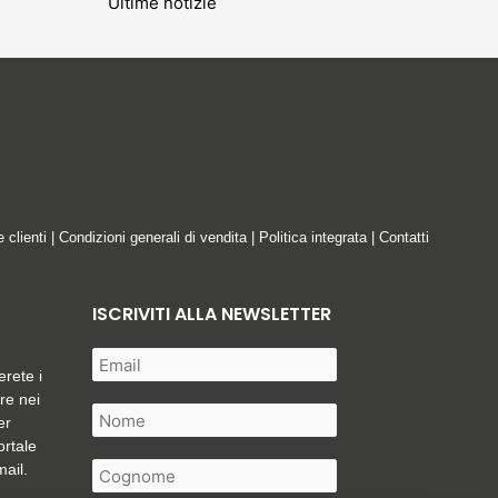
Ultime notizie
e clienti
|
Condizioni generali di vendita
|
Politica integrata
|
Contatti
ISCRIVITI ALLA NEWSLETTER
erete i
are nei
er
ortale
mail.