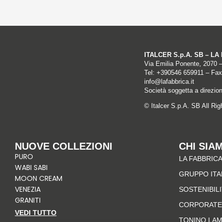
ITALCER S.p.A. SB – L
Via Emilia Ponente, 2070 
Tel: +
390546 659911
– Fax
info@lafabbrica.it
Società soggetta a direzio
© Italcer S.p.A. SB All Ri
NUOVE COLLEZIONI
CHI SIA
PURO
LA FABBRICA
WABI SABI
GRUPPO IT
MOON CREAM
VENEZIA
SOSTENIBIL
GRANITI
CORPORATE
VEDI TUTTO
TONINO LA