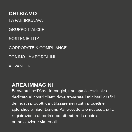
s
c
n
n
t
e
t
k
CHI SIAMO
a
b
e
e
LA FABBRICA AVA
g
o
r
d
r
o
e
i
GRUPPO ITALCER
a
k
s
n
SOSTENIBILITÀ
m
-
t
CORPORATE & COMPLIANCE
f
TONINO LAMBORGHINI
ADVANCE®
AREA IMMAGINI
Benvenuti nell'Area Immagini, uno spazio esclusivo
dedicato ai nostri clienti dove troverete i minimali grafici
dei nostri prodotti da utilizzare nei vostri progetti e
splendide ambientazioni. Per accedere è necessaria la
registrazione al portale ed attendere la nostra
autorizzazione via email.