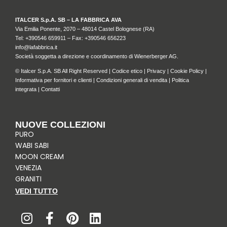
ITALCER S.p.A. SB – LA FABBRICA AVA
Via Emilia Ponente, 2070 – 48014 Castel Bolognese (RA)
Tel: +
390546 659911
– Fax: +390546 656223
info@lafabbrica.it
Società soggetta a direzione e coordinamento di Wienerberger AG.
© Italcer S.p.A. SB All Right Reserved |
Codice etico
|
Privacy
|
Cookie Policy
|
Informativa per fornitori e clienti
|
Condizioni generali di vendita
|
Politica
integrata
|
Contatti
NUOVE COLLEZIONI
PURO
WABI SABI
MOON CREAM
VENEZIA
GRANITI
VEDI TUTTO
I
F
P
L
n
a
i
i