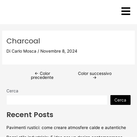
Vai
Post
al
navigation
contenuto
Charcoal
Di
Carlo Mosca
/
Novembre 8, 2024
←
Color
Color successivo
precedente
→
Cerca
Cerca
Recent Posts
Pavimenti rustici: come creare atmosfere calde e autentiche