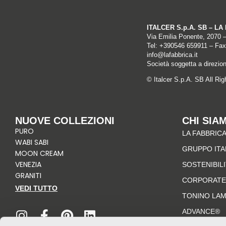
ITALCER S.p.A. SB – L
Via Emilia Ponente, 2070 
Tel: +
390546 659911
– Fax
info@lafabbrica.it
Società soggetta a direzio
© Italcer S.p.A. SB All Ri
NUOVE COLLEZIONI
CHI SIA
PURO
LA FABBRICA
WABI SABI
GRUPPO IT
MOON CREAM
VENEZIA
SOSTENIBIL
GRANITI
CORPORATE
VEDI TUTTO
TONINO LA
I
F
P
L
n
a
i
i
ADVANCE®
s
c
n
n