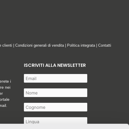
e clienti
|
Condizioni generali di vendita
|
Politica integrata
|
Contatti
ISCRIVITI ALLA NEWSLETTER
erete i
are nei
er
ortale
mail.