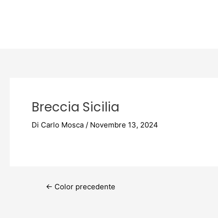
Vai
Post
al
navigation
contenuto
Breccia Sicilia
Di
Carlo Mosca
/
Novembre 13, 2024
←
Color precedente