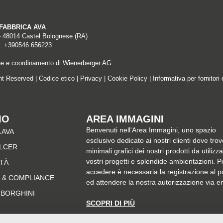
A FABBRICA AVA
– 48014 Castel Bolognese (RA)
: +390546 656223
ne e coordinamento di Wienerberger AG.
ght Reserved |
Codice etico
|
Privacy
|
Cookie Policy
|
Informativa per fornitori 
MO
AREA IMMAGINI
Benvenuti nell'Area Immagini, uno spazio
 AVA
esclusivo dedicato ai nostri clienti dove trov
ALCER
minimali grafici dei nostri prodotti da utilizz
vostri progetti e splendide ambientazioni. P
ITÀ
accedere è necessaria la registrazione al p
 & COMPLIANCE
ed attendere la nostra autorizzazione via e
MBORGHINI
SCOPRI DI PIÙ