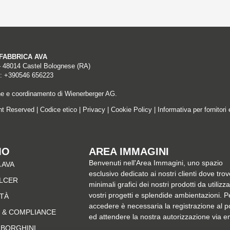
A FABBRICA AVA
– 48014 Castel Bolognese (RA)
: +390546 656223
ne e coordinamento di Wienerberger AG.
ght Reserved |
Codice etico
|
Privacy
|
Cookie Policy
|
Informativa per fornitori 
MO
AREA IMMAGINI
Benvenuti nell'Area Immagini, uno spazio
 AVA
esclusivo dedicato ai nostri clienti dove trov
ALCER
minimali grafici dei nostri prodotti da utilizz
vostri progetti e splendide ambientazioni. P
ITÀ
accedere è necessaria la registrazione al p
 & COMPLIANCE
ed attendere la nostra autorizzazione via e
MBORGHINI