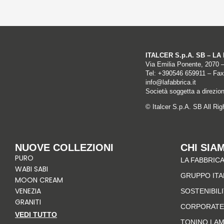
ITALCER S.p.A. SB – L
Via Emilia Ponente, 2070 
Tel: +
390546 659911
– Fax
info@lafabbrica.it
Società soggetta a direzio
© Italcer S.p.A. SB All Ri
NUOVE COLLEZIONI
CHI SIA
PURO
LA FABBRICA
WABI SABI
GRUPPO IT
MOON CREAM
VENEZIA
SOSTENIBIL
GRANITI
CORPORATE
VEDI TUTTO
TONINO LA