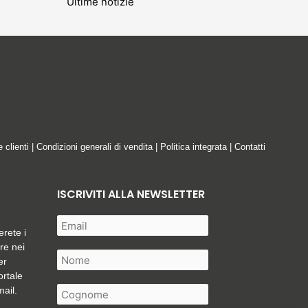
Ultime notizie
e clienti
|
Condizioni generali di vendita
|
Politica integrata
|
Contatti
ISCRIVITI ALLA NEWSLETTER
erete i
are nei
er
ortale
mail.