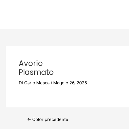
Vai
Post
al
navigation
contenuto
Avorio
Plasmato
Di
Carlo Mosca
/
Maggio 26, 2026
←
Color precedente