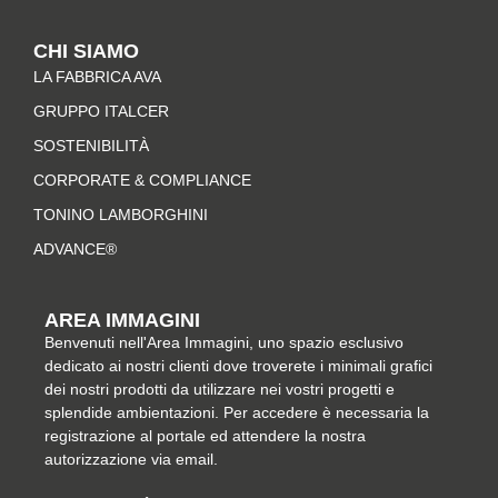
s
c
n
n
t
e
t
k
CHI SIAMO
a
b
e
e
LA FABBRICA AVA
g
o
r
d
r
o
e
i
GRUPPO ITALCER
a
k
s
n
SOSTENIBILITÀ
m
-
t
CORPORATE & COMPLIANCE
f
TONINO LAMBORGHINI
ADVANCE®
AREA IMMAGINI
Benvenuti nell'Area Immagini, uno spazio esclusivo
dedicato ai nostri clienti dove troverete i minimali grafici
dei nostri prodotti da utilizzare nei vostri progetti e
splendide ambientazioni. Per accedere è necessaria la
registrazione al portale ed attendere la nostra
autorizzazione via email.