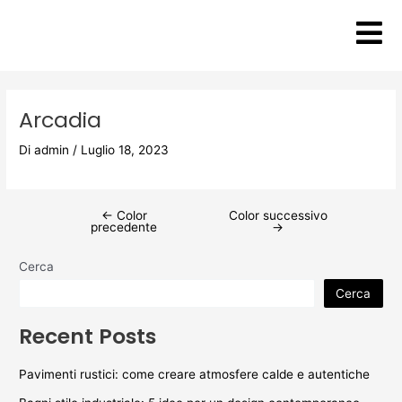
Vai
Post
al
navigation
contenuto
Arcadia
Di
admin
/
Luglio 18, 2023
←
Color
Color successivo
precedente
→
Cerca
Cerca
Recent Posts
Pavimenti rustici: come creare atmosfere calde e autentiche