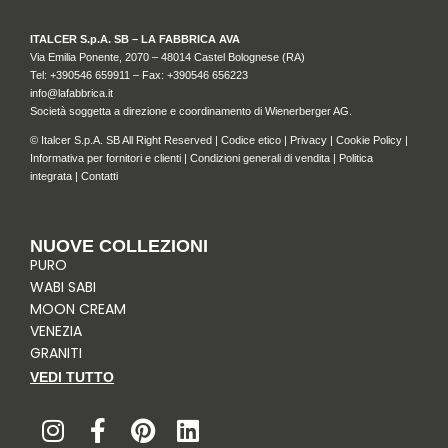
ITALCER S.p.A. SB – LA FABBRICA AVA
Via Emilia Ponente, 2070 – 48014 Castel Bolognese (RA)
Tel: +
390546 659911
– Fax: +390546 656223
info@lafabbrica.it
Società soggetta a direzione e coordinamento di Wienerberger AG.
© Italcer S.p.A. SB All Right Reserved |
Codice etico
|
Privacy
|
Cookie Policy
|
Informativa per fornitori e clienti
|
Condizioni generali di vendita
|
Politica
integrata
|
Contatti
NUOVE COLLEZIONI
PURO
WABI SABI
MOON CREAM
VENEZIA
GRANITI
VEDI TUTTO
I
F
P
L
n
a
i
i