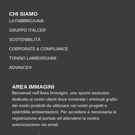
s
c
n
n
t
e
t
k
CHI SIAMO
a
b
e
e
LA FABBRICA AVA
g
o
r
d
r
o
e
i
GRUPPO ITALCER
a
k
s
n
SOSTENIBILITÀ
m
-
t
CORPORATE & COMPLIANCE
f
TONINO LAMBORGHINI
ADVANCE®
AREA IMMAGINI
Benvenuti nell'Area Immagini, uno spazio esclusivo
dedicato ai nostri clienti dove troverete i minimali grafici
dei nostri prodotti da utilizzare nei vostri progetti e
splendide ambientazioni. Per accedere è necessaria la
registrazione al portale ed attendere la nostra
autorizzazione via email.