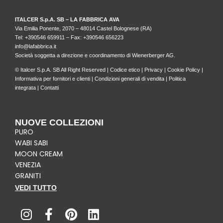
ITALCER S.p.A. SB – LA FABBRICA AVA
Via Emilia Ponente, 2070 – 48014 Castel Bolognese (RA)
Tel: +
390546 659911
– Fax: +390546 656223
info@lafabbrica.it
Società soggetta a direzione e coordinamento di Wienerberger AG.
© Italcer S.p.A. SB All Right Reserved |
Codice etico
|
Privacy
|
Cookie Policy
|
Informativa per fornitori e clienti
|
Condizioni generali di vendita
|
Politica
integrata
|
Contatti
NUOVE COLLEZIONI
PURO
WABI SABI
MOON CREAM
VENEZIA
GRANITI
VEDI TUTTO
I
F
P
L
n
a
i
i