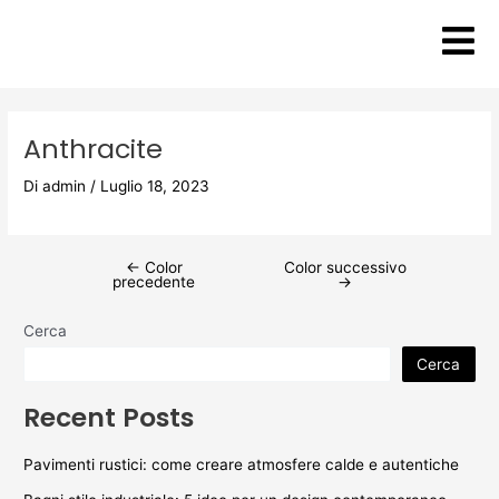
Vai
Post
al
navigation
contenuto
Anthracite
Di
admin
/
Luglio 18, 2023
←
Color
Color successivo
precedente
→
Cerca
Cerca
Recent Posts
Pavimenti rustici: come creare atmosfere calde e autentiche