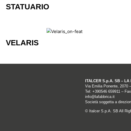
STATUARIO
VELARIS
ITALCER S.p.A. SB – L
Via Emilia Ponente, 2070 
Tel: +
390546 659911
– Fax
info@lafabbrica.it
Società soggetta a direzio
© Italcer S.p.A. SB All Ri