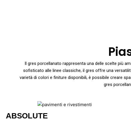
Vai
al
contenuto
Pias
Il gres porcellanato rappresenta una delle scelte più a
sofisticato alle linee classiche, il gres offre una versati
varietà di colori e finiture disponibili, è possibile creare s
gres porcella
ABSOLUTE