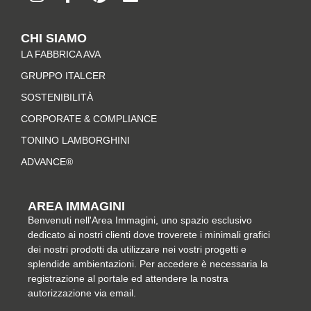
s
c
n
n
t
e
t
k
CHI SIAMO
a
b
e
e
LA FABBRICA AVA
g
o
r
d
r
o
e
i
GRUPPO ITALCER
a
k
s
n
SOSTENIBILITÀ
m
-
t
CORPORATE & COMPLIANCE
f
TONINO LAMBORGHINI
ADVANCE®
AREA IMMAGINI
Benvenuti nell'Area Immagini, uno spazio esclusivo
dedicato ai nostri clienti dove troverete i minimali grafici
dei nostri prodotti da utilizzare nei vostri progetti e
splendide ambientazioni. Per accedere è necessaria la
registrazione al portale ed attendere la nostra
autorizzazione via email.