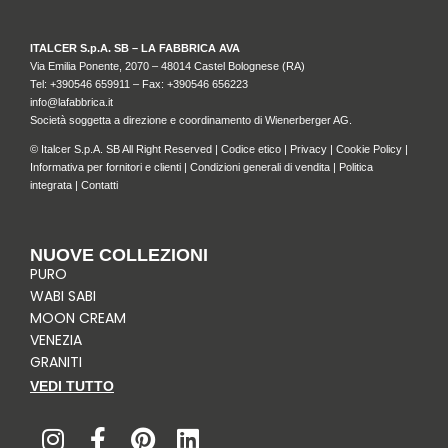
ITALCER S.p.A. SB – LA FABBRICA AVA
Via Emilia Ponente, 2070 – 48014 Castel Bolognese (RA)
Tel: +
390546 659911
– Fax: +390546 656223
info@lafabbrica.it
Società soggetta a direzione e coordinamento di Wienerberger AG.
© Italcer S.p.A. SB All Right Reserved |
Codice etico
|
Privacy
|
Cookie Policy
|
Informativa per fornitori e clienti
|
Condizioni generali di vendita
|
Politica
integrata
|
Contatti
NUOVE COLLEZIONI
PURO
WABI SABI
MOON CREAM
VENEZIA
GRANITI
VEDI TUTTO
I
F
P
L
n
a
i
i