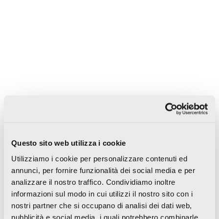
6
6
8.8
mm
mm
mm
Questo sito web utilizza i cookie
120×280
120×120
60×120
Utilizziamo i cookie per personalizzare contenuti ed
annunci, per fornire funzionalità dei social media e per
48"x110"
48"x48"
24"x48"
analizzare il nostro traffico. Condividiamo inoltre
Nat Ret
Lap Ret
Nat Ret
informazioni sul modo in cui utilizzi il nostro sito con i
Lap Ret
Lap Ret
nostri partner che si occupano di analisi dei dati web,
pubblicità e social media, i quali potrebbero combinarle