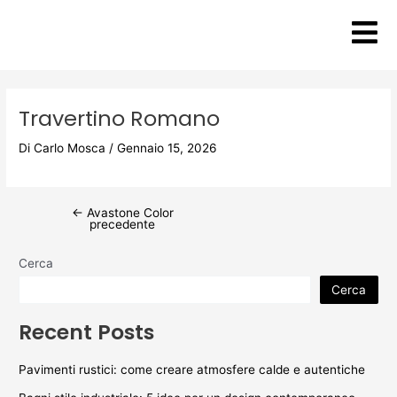
Vai
Post
al
navigation
contenuto
Travertino Romano
Di
Carlo Mosca
/
Gennaio 15, 2026
←
Avastone Color
precedente
Cerca
Cerca
Recent Posts
Pavimenti rustici: come creare atmosfere calde e autentiche