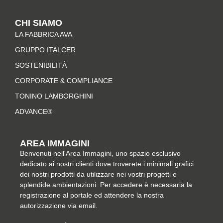
s
c
n
n
t
e
t
k
CHI SIAMO
a
b
e
e
LA FABBRICA AVA
g
o
r
d
r
o
e
i
GRUPPO ITALCER
a
k
s
n
SOSTENIBILITÀ
m
-
t
CORPORATE & COMPLIANCE
f
TONINO LAMBORGHINI
ADVANCE®
AREA IMMAGINI
Benvenuti nell'Area Immagini, uno spazio esclusivo
dedicato ai nostri clienti dove troverete i minimali grafici
dei nostri prodotti da utilizzare nei vostri progetti e
splendide ambientazioni. Per accedere è necessaria la
registrazione al portale ed attendere la nostra
autorizzazione via email.