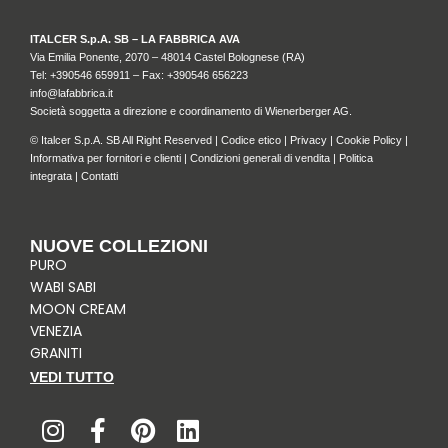
ITALCER S.p.A. SB – LA FABBRICA AVA
Via Emilia Ponente, 2070 – 48014 Castel Bolognese (RA)
Tel: +
390546 659911
– Fax: +390546 656223
info@lafabbrica.it
Società soggetta a direzione e coordinamento di Wienerberger AG.
© Italcer S.p.A. SB All Right Reserved |
Codice etico
|
Privacy
|
Cookie Policy
|
Informativa per fornitori e clienti
|
Condizioni generali di vendita
|
Politica
integrata
|
Contatti
NUOVE COLLEZIONI
PURO
WABI SABI
MOON CREAM
VENEZIA
GRANITI
VEDI TUTTO
I
F
P
L
n
a
i
i