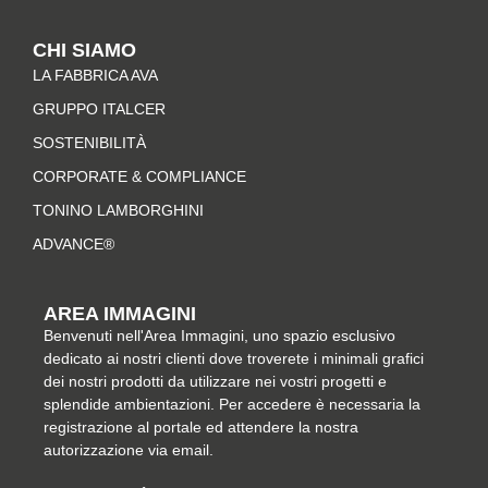
s
c
n
n
t
e
t
k
CHI SIAMO
a
b
e
e
LA FABBRICA AVA
g
o
r
d
r
o
e
i
GRUPPO ITALCER
a
k
s
n
SOSTENIBILITÀ
m
-
t
CORPORATE & COMPLIANCE
f
TONINO LAMBORGHINI
ADVANCE®
AREA IMMAGINI
Benvenuti nell'Area Immagini, uno spazio esclusivo
dedicato ai nostri clienti dove troverete i minimali grafici
dei nostri prodotti da utilizzare nei vostri progetti e
splendide ambientazioni. Per accedere è necessaria la
registrazione al portale ed attendere la nostra
autorizzazione via email.