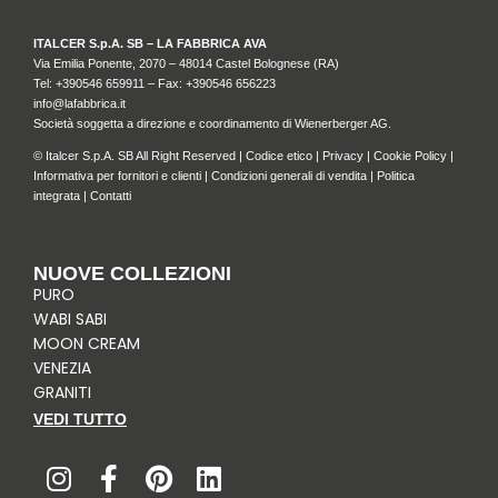
ITALCER S.p.A. SB – LA FABBRICA AVA
Via Emilia Ponente, 2070 – 48014 Castel Bolognese (RA)
Tel: +
390546 659911
– Fax: +390546 656223
info@lafabbrica.it
Società soggetta a direzione e coordinamento di Wienerberger AG.
© Italcer S.p.A. SB All Right Reserved |
Codice etico
|
Privacy
|
Cookie Policy
|
Informativa per fornitori e clienti
|
Condizioni generali di vendita
|
Politica
integrata
|
Contatti
NUOVE COLLEZIONI
PURO
WABI SABI
MOON CREAM
VENEZIA
GRANITI
VEDI TUTTO
I
F
P
L
n
a
i
i