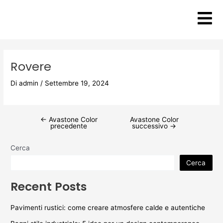
Vai
Post
al
navigation
contenuto
Rovere
Di
admin
/
Settembre 19, 2024
←
Avastone Color
Avastone Color
precedente
successivo
→
Cerca
Cerca
Recent Posts
Pavimenti rustici: come creare atmosfere calde e autentiche