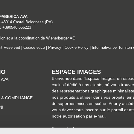
A FABBRICA AVA
– 48014 Castel Bolognese (RA)
: +390546 656223
ion et à la coordination de Wienerberger AG.
ght Reserved |
Codice etico
|
Privacy
|
Cookie Policy
|
Informativa per fornitori 
MO
ESPACE IMAGES
Bienvenue dans l'Espace Images, un espa
 AVA
exclusif dédié à nos clients, où vous trouve
des représentations graphiques minimalist
nos produits à utiliser dans vos projets, ain
 & COMPLIANCE
de superbes mises en scène. Pour y accéd
NI
vous devez vous inscrire sur le portail et at
notre autorisation par e-mail.
En savoir plus