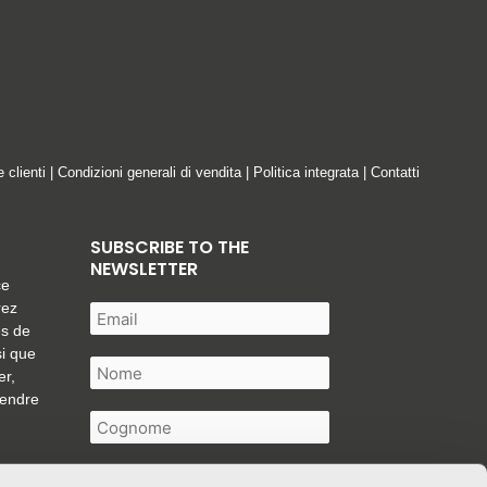
e clienti
|
Condizioni generali di vendita
|
Politica integrata
|
Contatti
SUBSCRIBE TO THE
NEWSLETTER
ce
rez
es de
si que
er,
tendre