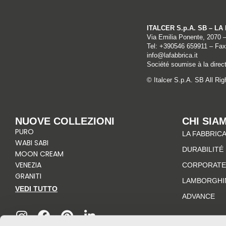
ITALCER S.p.A. SB – L
Via Emilia Ponente, 2070 
Tel: +
390546 659911
– Fax
info@lafabbrica.it
Société soumise à la direct
© Italcer S.p.A. SB All Ri
NUOVE COLLEZIONI
CHI SIA
PURO
LA FABBRICA
WABI SABI
DURABILITÉ
MOON CREAM
VENEZIA
CORPORATE
GRANITI
LAMBORGHI
VEDI TUTTO
ADVANCE
I
F
P
L
n
a
i
i
s
c
n
n