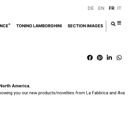
DE
EN
FR
IT
®
NCE
TONINO LAMBORGHINI
SECTION IMAGES
d North America.
 showing you our new products/novelties from La Fabbrica and Ava