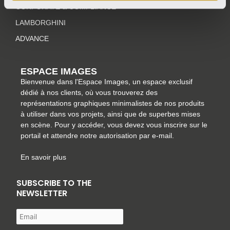
a
k
s
n
CORPORATE & COMPLIANCE
m
-
t
LAMBORGHINI
f
ADVANCE
ESPACE IMAGES
Bienvenue dans l'Espace Images, un espace exclusif
dédié à nos clients, où vous trouverez des
représentations graphiques minimalistes de nos produits
à utiliser dans vos projets, ainsi que de superbes mises
en scène. Pour y accéder, vous devez vous inscrire sur le
portail et attendre notre autorisation par e-mail.
En savoir plus
SUBSCRIBE TO THE
NEWSLETTER