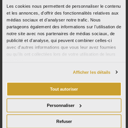
Les cookies nous permettent de personnaliser le contenu
© Italcer S.p.A. SB All Right Reserved |
Codice etico
|
Privacy
|
Cookie Policy
|
Informativa per fornitori e clienti
|
Condizioni generali di vendita
|
Politica
et les annonces, d'offrir des fonctionnalités relatives aux
integrata
|
Contatti
médias sociaux et d'analyser notre trafic. Nous
partageons également des informations sur l'utilisation de
notre site avec nos partenaires de médias sociaux, de
NUOVE COLLEZIONI
publicité et d'analyse, qui peuvent combiner celles-ci
PURO
avec d'autres informations que vous leur avez fournies
WABI SABI
ou qu'ils ont collectées lors de votre utilisation de leurs
MOON CREAM
VENEZIA
services.
GRANITI
Afficher les détails
VEDI TUTTO
I
F
P
L
n
a
i
i
Tout autoriser
s
c
n
n
t
e
t
k
Personnaliser
CHI SIAMO
a
b
e
e
LA FABBRICA AVA
g
o
r
d
r
o
e
i
Refuser
DURABILITÉ