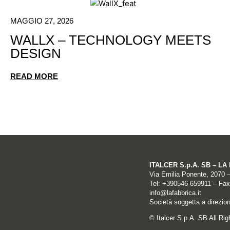
MAGGIO 27, 2026
WALLX – TECHNOLOGY MEETS
DESIGN
READ MORE
ITALCER S.p.A. SB – L
Via Emilia Ponente, 2070 
Tel: +
390546 659911
– Fax
info@lafabbrica.it
Società soggetta a direzio
© Italcer S.p.A. SB All Ri