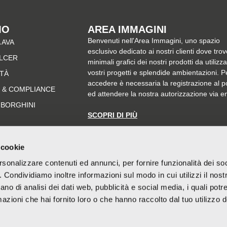
MO
AREA IMMAGINI
Benvenuti nell'Area Immagini, uno spazio
 AVA
esclusivo dedicato ai nostri clienti dove trov
ALCER
minimali grafici dei nostri prodotti da utilizz
vostri progetti e splendide ambientazioni. P
ITÀ
accedere è necessaria la registrazione al p
 & COMPLIANCE
ed attendere la nostra autorizzazione via e
MBORGHINI
SCOPRI DI PIÙ
 cookie
rsonalizzare contenuti ed annunci, per fornire funzionalità dei so
o. Condividiamo inoltre informazioni sul modo in cui utilizzi il nostr
ano di analisi dei dati web, pubblicità e social media, i quali pot
azioni che hai fornito loro o che hanno raccolto dal tuo utilizzo de