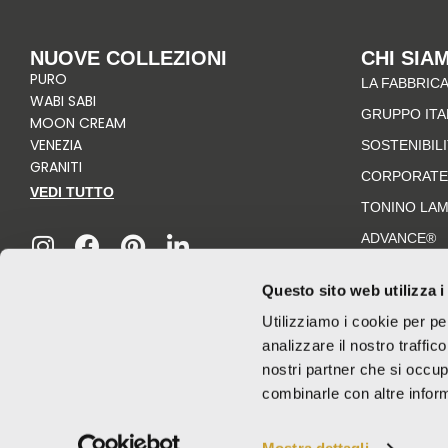
NUOVE COLLEZIONI
CHI SIA
PURO
LA FABBRICA
WABI SABI
GRUPPO IT
MOON CREAM
VENEZIA
SOSTENIBIL
GRANITI
CORPORATE
VEDI TUTTO
TONINO LA
I
F
P
L
n
a
i
i
ADVANCE®
s
c
n
n
t
e
t
k
Questo sito web utilizza i
a
b
e
e
Utilizziamo i cookie per pe
g
o
r
d
analizzare il nostro traffic
r
o
e
i
nostri partner che si occup
a
k
s
n
combinarle con altre inform
m
-
t
f