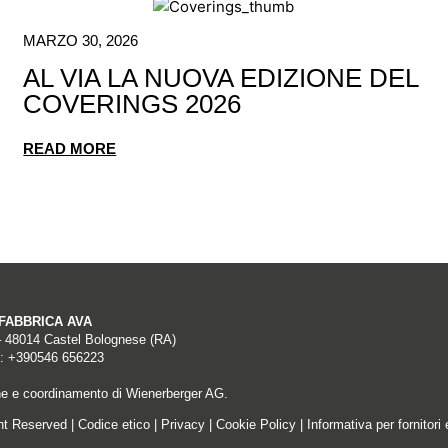
MARZO 30, 2026
AL VIA LA NUOVA EDIZIONE DEL
COVERINGS 2026
READ MORE
A FABBRICA AVA
– 48014 Castel Bolognese (RA)
: +390546 656223
ne e coordinamento di Wienerberger AG.
ght Reserved |
Codice etico
|
Privacy
|
Cookie Policy
|
Informativa per fornitori 