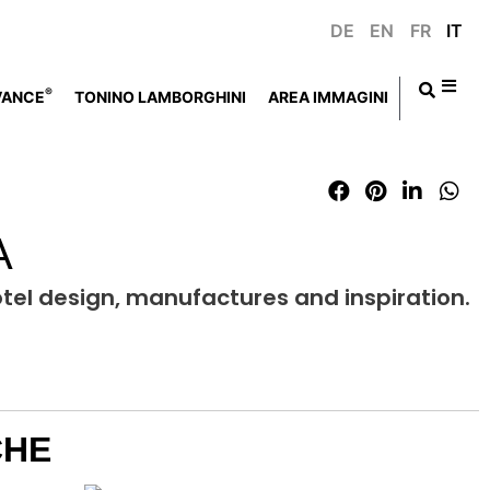
DE
EN
FR
IT
®
VANCE
TONINO LAMBORGHINI
AREA IMMAGINI
A
otel design, manufactures and inspiration.
CHE