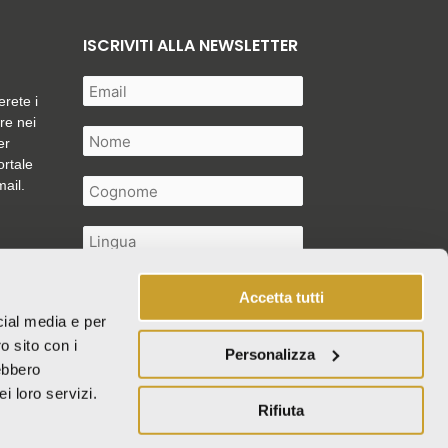
ISCRIVITI ALLA NEWSLETTER
erete i
are nei
er
ortale
mail.
Accetta tutti
cial media e per
Autorizzo il trattamento dei miei
o sito con i
Personalizza
dati personali così come descritto
rebbero
nella
privacy policy
*
i loro servizi.
Rifiuta