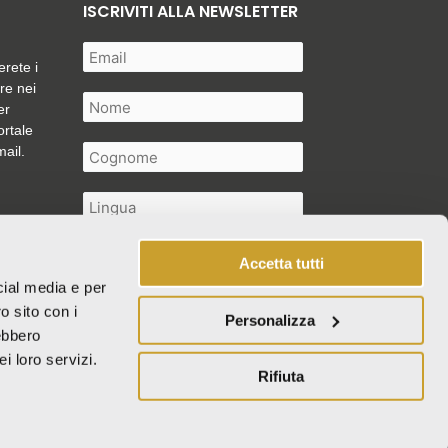
ISCRIVITI ALLA NEWSLETTER
erete i
are nei
er
ortale
mail.
Accetta tutti
cial media e per
Autorizzo il trattamento dei miei
o sito con i
Personalizza
dati personali così come descritto
rebbero
nella
privacy policy
*
i loro servizi.
Rifiuta