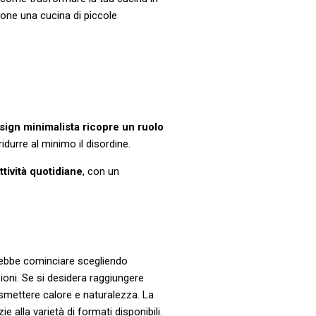
one una cucina di piccole
esign minimalista ricopre un ruolo
ridurre al minimo il disordine.
tività quotidiane
, con un
rebbe cominciare scegliendo
zioni. Se si desidera raggiungere
asmettere calore e naturalezza. La
e alla varietà di formati disponibili.