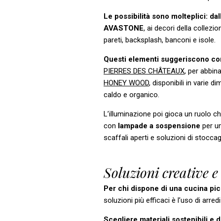
Le possibilità sono molteplici: da
AVASTONE
, ai decori della collezi
pareti, backsplash, banconi e isole.
Questi elementi suggeriscono com
PIERRES DES CHÂTEAUX
, per abbina
HONEY WOOD
, disponibili in varie
caldo e organico.
L’illuminazione poi gioca un ruolo ch
con
lampade a sospensione
per un
scaffali aperti e soluzioni di stocca
Soluzioni creative e 
Per chi dispone di una cucina pic
soluzioni più efficaci è l’uso di arre
Scegliere materiali sostenibili e 