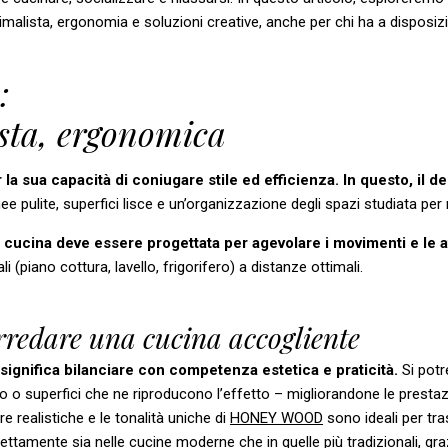
alista, ergonomia e soluzioni creative, anche per chi ha a disposizi
:
sta, ergonomica
 la sua capacità di coniugare stile ed efficienza. In questo, il d
nee pulite, superfici lisce e un’organizzazione degli spazi studiata per 
 cucina deve essere progettata per agevolare i movimenti e le at
(piano cottura, lavello, frigorifero) a distanze ottimali.
arredare una cucina accogliente
ignifica bilanciare con competenza estetica e praticità.
Si pot
gno o superfici che ne riproducono l’effetto – migliorandone le presta
re realistiche e le tonalità uniche di
HONEY WOOD
sono ideali per tr
ettamente sia nelle cucine moderne che in quelle più tradizionali, grazi