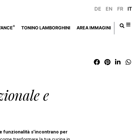
DE
EN
FR
IT
®
VANCE
TONINO LAMBORGHINI
AREA IMMAGINI
ionale e
e funzionalità
s’incontrano
per
o come trasformare la tua cucina in