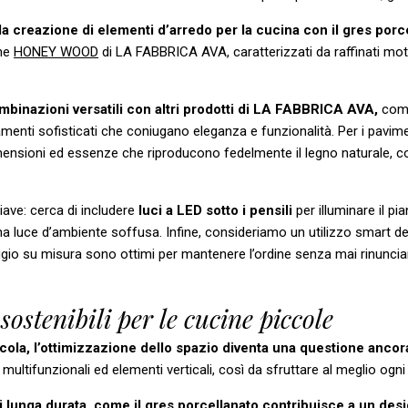
lla creazione di elementi d’arredo per la cucina con il gres por
one
HONEY WOOD
di LA FABBRICA AVA, caratterizzati da raffinati mot
binazioni versatili con altri prodotti di LA FABBRICA AVA,
com
menti sofisticati che coniugano eleganza e funzionalità. Per i pavimenti
 dimensioni ed essenze che riproducono fedelmente il legno naturale,
iave: cerca di includere
luci a LED sotto i pensili
per illuminare il p
a luce d’ambiente soffusa. Infine, consideriamo un utilizzo smart de
ggio su misura sono ottimi per mantenere l’ordine senza mai rinunciare
sostenibili per le cucine piccole
cola, l’ottimizzazione dello spazio diventa una questione ancor
di multifunzionali ed elementi verticali, così da sfruttare al meglio ogn
di lunga durata, come il gres porcellanato contribuisce a un des