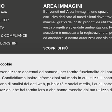
MO
AREA IMMAGINI
Benvenuti nell'Area Immagini, uno spazio
 AVA
esclusivo dedicato ai nostri clienti dove trov
ALCER
minimali grafici dei nostri prodotti da utilizz
vostri progetti e splendide ambientazioni. P
ITÀ
accedere è necessaria la registrazione al p
 & COMPLIANCE
ed attendere la nostra autorizzazione via e
MBORGHINI
SCOPRI DI PIÙ
 cookie
rsonalizzare contenuti ed annunci, per fornire funzionalità dei so
o. Condividiamo inoltre informazioni sul modo in cui utilizzi il nostr
ano di analisi dei dati web, pubblicità e social media, i quali pot
azioni che hai fornito loro o che hanno raccolto dal tuo utilizzo de