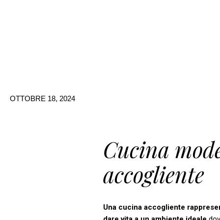
Vai
al
contenuto
OTTOBRE 18, 2024
Cucina mode
accogliente
Una cucina accogliente rappresent
dare vita a un ambiente ideale
dove