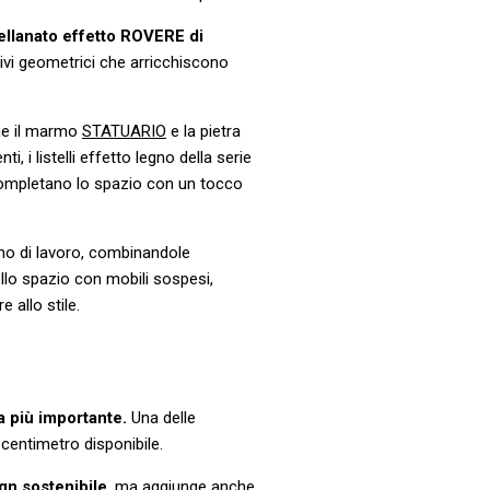
cellanato effetto ROVERE di
ivi geometrici che arricchiscono
e il marmo
STATUARIO
e la pietra
, i listelli effetto legno della serie
 completano lo spazio con un tocco
iano di lavoro, combinandole
llo spazio con mobili sospesi,
 allo stile.
a più importante.
Una delle
i centimetro disponibile.
ign sostenibile
, ma aggiunge anche