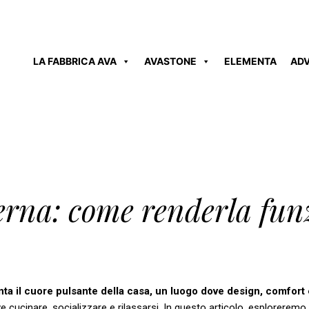
LA FABBRICA AVA
AVASTONE
ELEMENTA
AD
rna: come renderla funz
a il cuore pulsante della casa, un luogo dove design, comfort 
 cucinare, socializzare e rilassarsi. In questo articolo, esplorerem