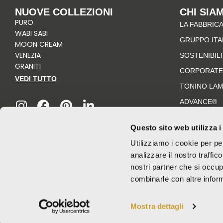
NUOVE COLLEZIONI
CHI SIA
PURO
LA FABBRICA
WABI SABI
GRUPPO IT
MOON CREAM
VENEZIA
SOSTENIBIL
GRANITI
CORPORATE
VEDI TUTTO
TONINO LA
I
F
P
L
n
a
i
i
ADVANCE®
s
c
n
n
t
e
t
k
Questo sito web utilizza i
a
b
e
e
Utilizziamo i cookie per pe
g
o
r
d
analizzare il nostro traffic
r
o
e
i
nostri partner che si occup
a
k
s
n
combinarle con altre inform
m
-
t
f
Mostra dettagli