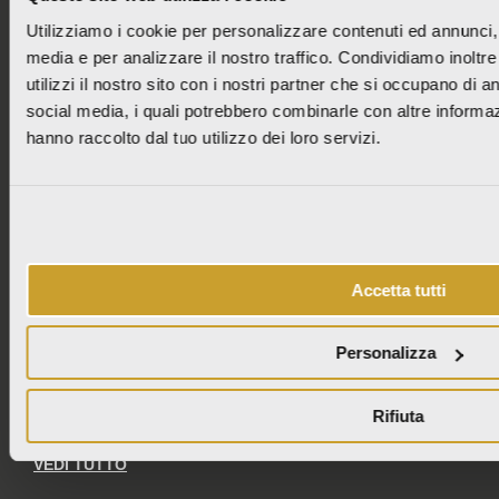
Utilizziamo i cookie per personalizzare contenuti ed annunci, p
media e per analizzare il nostro traffico. Condividiamo inoltr
utilizzi il nostro sito con i nostri partner che si occupano di an
ITALCER S.p.A. SB – LA FABBRICA AVA
social media, i quali potrebbero combinarle con altre informaz
Via Emilia Ponente, 2070 – 48014 Castel Bolognese (RA)
Tel: +
390546 659911
– Fax: +390546 656223
hanno raccolto dal tuo utilizzo dei loro servizi.
info@lafabbrica.it
Società soggetta a direzione e coordinamento di Wienerberger AG.
© Italcer S.p.A. SB All Right Reserved |
Codice etico
|
Privacy
|
Cookie Policy
|
Informativa per fornitori e clienti
|
Condizioni generali di vendita
|
Politica
integrata
|
Contatti
Accetta tutti
NUOVE COLLEZIONI
PURO
Personalizza
WABI SABI
MOON CREAM
VENEZIA
Rifiuta
GRANITI
VEDI TUTTO
I
F
P
L