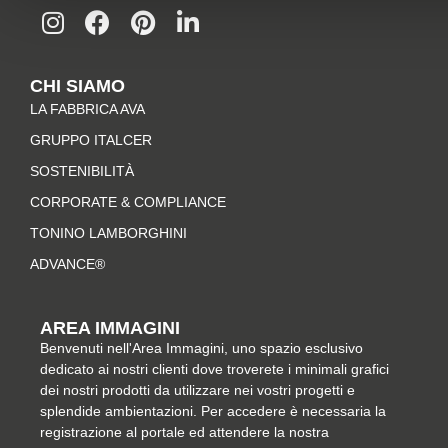
n
a
i
i
s
c
n
n
t
e
t
k
CHI SIAMO
a
b
e
e
LA FABBRICA AVA
g
o
r
d
r
o
e
i
GRUPPO ITALCER
a
k
s
n
SOSTENIBILITÀ
m
-
t
CORPORATE & COMPLIANCE
f
TONINO LAMBORGHINI
ADVANCE®
AREA IMMAGINI
Benvenuti nell'Area Immagini, uno spazio esclusivo
dedicato ai nostri clienti dove troverete i minimali grafici
dei nostri prodotti da utilizzare nei vostri progetti e
splendide ambientazioni. Per accedere è necessaria la
registrazione al portale ed attendere la nostra