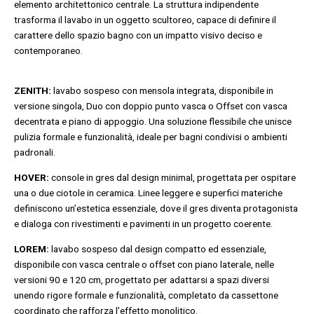
elemento architettonico centrale. La struttura indipendente
trasforma il lavabo in un oggetto scultoreo, capace di definire il
carattere dello spazio bagno con un impatto visivo deciso e
contemporaneo.
ZENITH:
lavabo sospeso con mensola integrata, disponibile in
versione singola, Duo con doppio punto vasca o Offset con vasca
decentrata e piano di appoggio. Una soluzione flessibile che unisce
pulizia formale e funzionalità, ideale per bagni condivisi o ambienti
padronali.
HOVER:
console in gres dal design minimal, progettata per ospitare
una o due ciotole in ceramica. Linee leggere e superfici materiche
definiscono un’estetica essenziale, dove il gres diventa protagonista
e dialoga con rivestimenti e pavimenti in un progetto coerente.
LOREM:
lavabo sospeso dal design compatto ed essenziale,
disponibile con vasca centrale o offset con piano laterale, nelle
versioni 90 e 120 cm, progettato per adattarsi a spazi diversi
unendo rigore formale e funzionalità, completato da cassettone
coordinato che rafforza l’effetto monolitico.