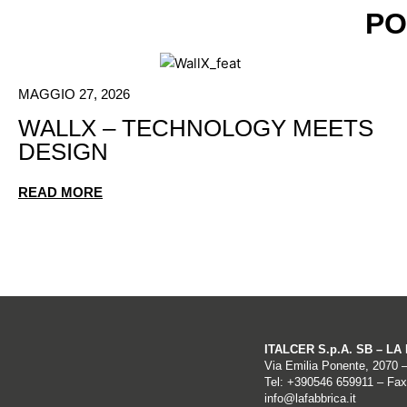
PO
MAGGIO 27, 2026
WALLX – TECHNOLOGY MEETS
DESIGN
READ MORE
ITALCER S.p.A. SB – L
Via Emilia Ponente, 2070 
Tel: +
390546 659911
– Fax
info@lafabbrica.it