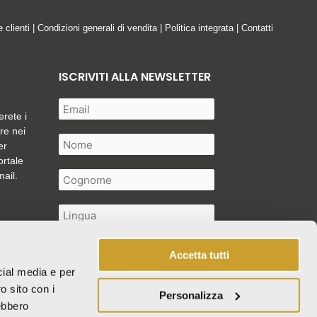
e clienti
|
Condizioni generali di vendita
|
Politica integrata
|
Contatti
ISCRIVITI ALLA NEWSLETTER
erete i
are nei
er
ortale
mail.
Accetta tutti
cial media e per
Autorizzo il trattamento dei miei
o sito con i
Personalizza
dati personali così come descritto
rebbero