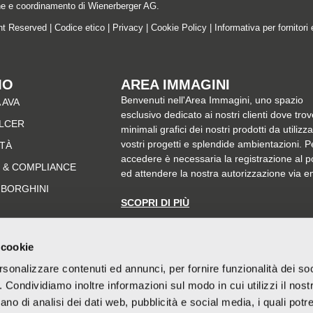
ne e coordinamento di Wienerberger AG.
ght Reserved |
Codice etico
|
Privacy
|
Cookie Policy
|
Informativa per fornitori 
MO
AREA IMMAGINI
Benvenuti nell'Area Immagini, uno spazio
 AVA
esclusivo dedicato ai nostri clienti dove trov
ALCER
minimali grafici dei nostri prodotti da utilizz
vostri progetti e splendide ambientazioni. P
ITÀ
accedere è necessaria la registrazione al p
 & COMPLIANCE
ed attendere la nostra autorizzazione via e
MBORGHINI
SCOPRI DI PIÙ
 cookie
rsonalizzare contenuti ed annunci, per fornire funzionalità dei so
o. Condividiamo inoltre informazioni sul modo in cui utilizzi il nostr
ano di analisi dei dati web, pubblicità e social media, i quali pot