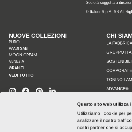
Società soggetta a direzio
© Italcer S.p.A. SB All Ri
NUOVE COLLEZIONI
CHI SIA
PURO
LA FABBRICA
WABI SABI
GRUPPO IT
MOON CREAM
VENEZIA
SOSTENIBIL
GRANITI
CORPORATE
VEDI TUTTO
TONINO LA
I
F
P
L
n
a
i
i
ADVANCE®
s
c
n
n
t
e
t
k
Questo sito web utilizza i
a
b
e
e
Utilizziamo i cookie per pe
g
o
r
d
analizzare il nostro traffic
r
o
e
i
nostri partner che si occup