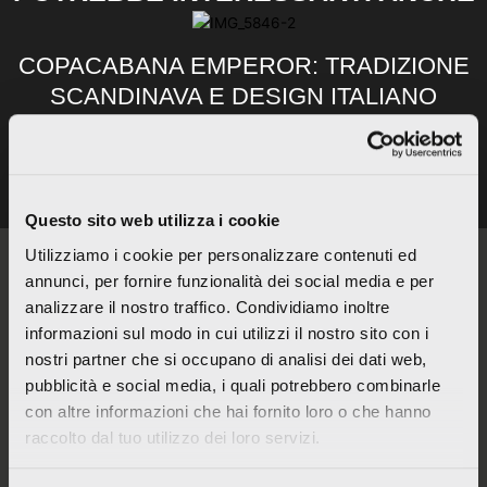
COPACABANA EMPEROR: TRADIZIONE
SCANDINAVA E DESIGN ITALIANO
PERFETTAMENTE UNITI
READ MORE
Questo sito web utilizza i cookie
Utilizziamo i cookie per personalizzare contenuti ed
annunci, per fornire funzionalità dei social media e per
analizzare il nostro traffico. Condividiamo inoltre
informazioni sul modo in cui utilizzi il nostro sito con i
ITALCER S.p.A. SB – LA FABBRICA AVA
nostri partner che si occupano di analisi dei dati web,
Via Emilia Ponente, 2070 – 48014 Castel Bolognese (RA)
pubblicità e social media, i quali potrebbero combinarle
Tel: +
390546 659911
– Fax: +390546 656223
info@lafabbrica.it
con altre informazioni che hai fornito loro o che hanno
Società soggetta a direzione e coordinamento di Wienerberger AG.
raccolto dal tuo utilizzo dei loro servizi.
© Italcer S.p.A. SB All Right Reserved |
Codice etico
|
Privacy
|
Cookie Policy
|
Informativa per fornitori e clienti
|
Condizioni generali di vendita
|
Politica