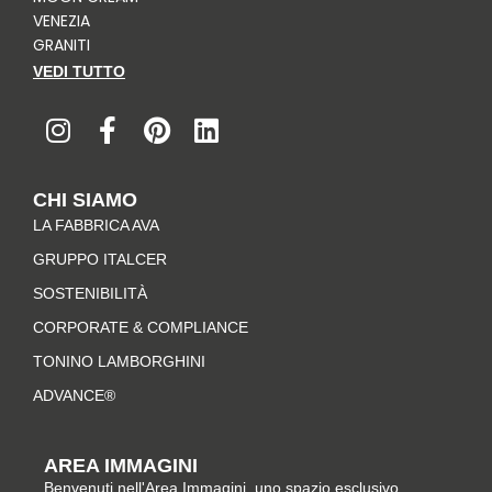
VENEZIA
GRANITI
VEDI TUTTO
I
F
P
L
n
a
i
i
s
c
n
n
t
e
t
k
CHI SIAMO
a
b
e
e
LA FABBRICA AVA
g
o
r
d
r
o
e
i
GRUPPO ITALCER
a
k
s
n
SOSTENIBILITÀ
m
-
t
CORPORATE & COMPLIANCE
f
TONINO LAMBORGHINI
ADVANCE®
AREA IMMAGINI
Benvenuti nell'Area Immagini, uno spazio esclusivo