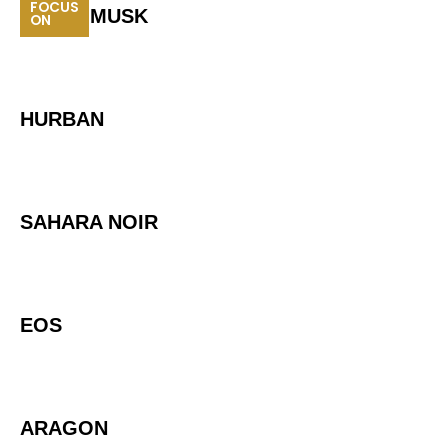
FOCUS
WHITE MUSK
ON
HURBAN
SAHARA NOIR
EOS
ARAGON