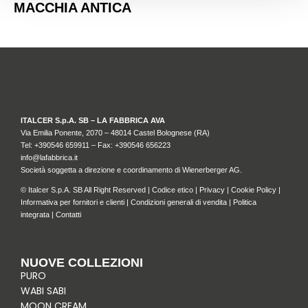
MACCHIA ANTICA
ITALCER S.p.A. SB – LA FABBRICA AVA
Via Emilia Ponente, 2070 – 48014 Castel Bolognese (RA)
Tel: +
390546 659911
– Fax: +390546 656223
info@lafabbrica.it
Società soggetta a direzione e coordinamento di Wienerberger AG.
© Italcer S.p.A. SB All Right Reserved |
Codice etico
|
Privacy
|
Cookie Policy
|
Informativa per fornitori e clienti
|
Condizioni generali di vendita
|
Politica
integrata
|
Contatti
NUOVE COLLEZIONI
PURO
WABI SABI
MOON CREAM